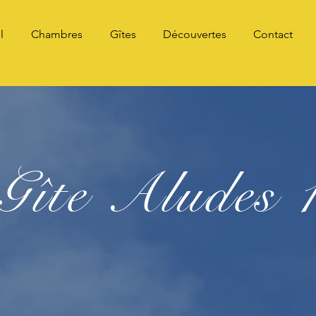
l
Chambres
Gîtes
Découvertes
Contact
Gîte Aludes 