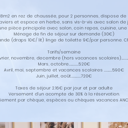
 38m2 en rez de chaussée, pour 2 personnes, dispose de s
aviers et espace en herbe, sans vis-à-vis avec salon de j
une pièce principale avec salon, coin repas, cuisine, u
Ménage de fin de séjour sur demande (30€)
de (draps 10€/ lit) linge de toilette 9€/par personne. C
Tarifs/semaine
evrier, novembre, decembre (hors vacances scolaires)……………
Mars, octobre………………520€
Avril, mai, septembre et vacances scolaires ……………590€
Juin, juillet, août………………720€
Taxes de séjour 2.16€ par jour et par adulte
Versement d’un acompte de 30% à la réservation.
aiement par chèque, espèces ou chèques vacances ANC