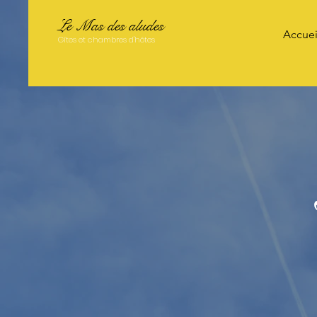
Le Mas des aludes
Accuei
Gîtes et chambres d'
hôtes