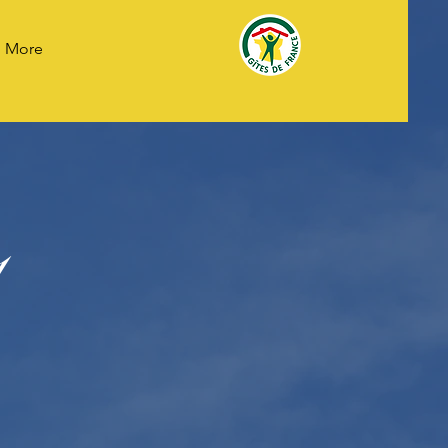
More
1