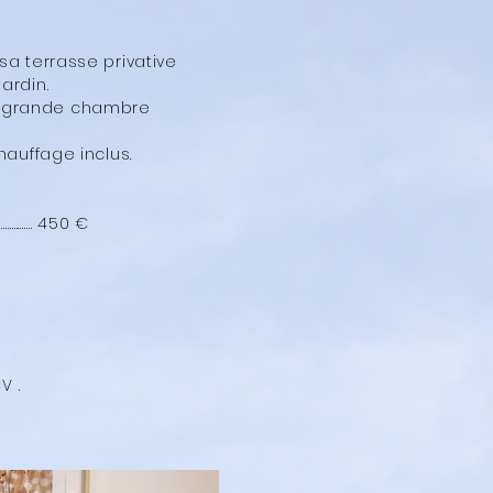
a terrasse privative
ardin.
ne grande chambre
hauffage inclus.
…………. 450 €
V .