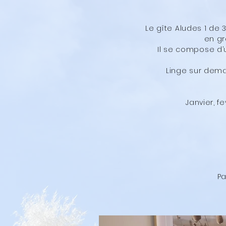
Le gîte Aludes 1 de
en gr
Il se compose d’
Linge sur deman
Janvier, f
P